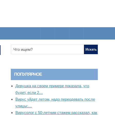
ПОПУЛЯРНОЕ
Девушка на своем примере показала, что
будет, если 2…
Вирус уйдет летом, надо переодевать после
улицы:…
Вирусолог с 50-летним стажем рассказал, как