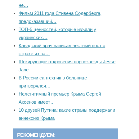
не…
Фильм 2011 года Стивена Содерберга,
предсказавший…
ТОП-5 ценностей, которые изъяли у
украинских…
Канадский врач написал честный пост о
страхе из-за…
Шокирующие откровения порнозвезды Jesse
Jane
В России сантехник в больнице
притворялся…
Нелегитимный премьер Крыма Сергей
Аксенов имеет…
10 друзей Путина: какие страны поддержали
аннексию Крыма
РЕКОМЕНДУЕМ: