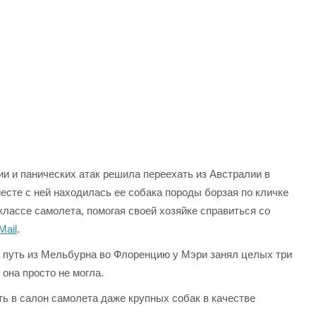
и и панических атак решила переехать из Австралии в
сте с ней находилась ее собака породы борзая по кличке
классе самолета, помогая своей хозяйке справиться со
Mail
.
ий путь из Мельбурна во Флоренцию у Мэри занял целых три
 она просто не могла.
ь в салон самолета даже крупных собак в качестве