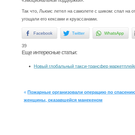
«эмоциональной поддержки».
Так что, Льюис летел на самолете с шиком: спал на 
угощали его кексами и круассанами.
Facebook
Twitter
WhatsApp
39
Еще интересные статьи:
Новый глобальный такси-трансфер маркетпле
«
Пожарные организовали операцию по спасени
женщины, оказавшейся манекеном