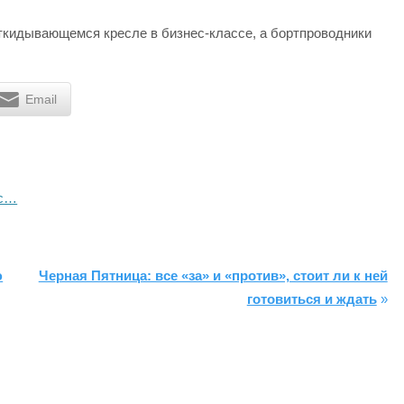
откидывающемся кресле в бизнес-классе, а бортпроводники
Email
йс…
ю
Черная Пятница: все «за» и «против», стоит ли к ней
готовиться и ждать
»