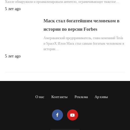
Хилле обнаружили и проанализировали антитело, ограничивающее тяжелое…
5 лет ago
Маск стал богатейшим человеком в
истории по версии Forbes
Американский предприниматель, глава компаний Tesla
и SpaceX Илон Маск стал самым богатым человеком в
истории…
5 лет ago
О нас
Контакты
Реклама
Архивы