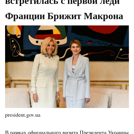
встретилась
с
первой
леди
Франции
Брижит
Макрона
president.gov.ua
В рамках официального визита Президента Украины