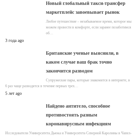
Новый глобальный такси-трансфер
маркетплейс завоевывает рынок
Любое путешествие – незабываемое время, которое мы
можем провести в комфорте, если заранее позаботимся
об…
3 года ago
Британские ученые выяснили, в
каком случае ваш брак точно
закончится разводом
Супружеские пары, которые знакомятся в интернете, в
6 раз чаще разводятся в течение первых трех…
5 лет ago
Найдено антитело, способное
противостоять разным
коронавирусным инфекциям
Исследователи Университета Дьюка и Университета Северной Каролины в Чапел-