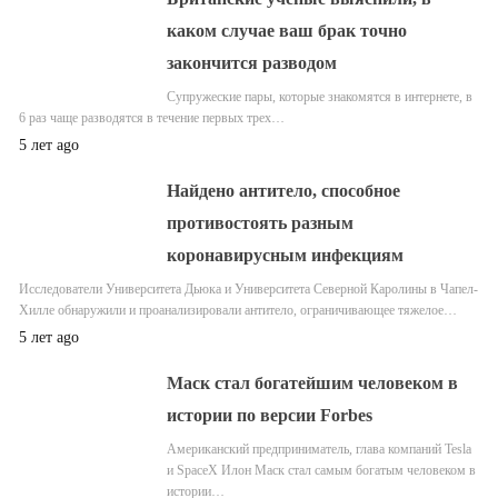
каком случае ваш брак точно
закончится разводом
Супружеские пары, которые знакомятся в интернете, в
6 раз чаще разводятся в течение первых трех…
5 лет ago
Найдено антитело, способное
противостоять разным
коронавирусным инфекциям
Исследователи Университета Дьюка и Университета Северной Каролины в Чапел-
Хилле обнаружили и проанализировали антитело, ограничивающее тяжелое…
5 лет ago
Маск стал богатейшим человеком в
истории по версии Forbes
Американский предприниматель, глава компаний Tesla
и SpaceX Илон Маск стал самым богатым человеком в
истории…