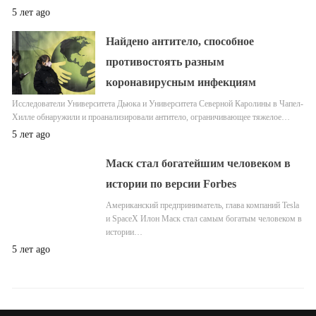
5 лет ago
Найдено антитело, способное
противостоять разным
коронавирусным инфекциям
Исследователи Университета Дьюка и Университета Северной Каролины в Чапел-
Хилле обнаружили и проанализировали антитело, ограничивающее тяжелое…
5 лет ago
Маск стал богатейшим человеком в
истории по версии Forbes
Американский предприниматель, глава компаний Tesla
и SpaceX Илон Маск стал самым богатым человеком в
истории…
5 лет ago