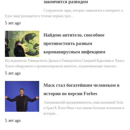
закончится разводом
Супружеские пары, которые знакомятся в интернете, в
6 раз чаще разводятся в течение первых трех…
5 лет ago
Найдено антитело, способное
противостоять разным
коронавирусным инфекциям
Исследователи Университета Дьюка и Университета Северной Каролины в Чапел-
Хилле обнаружили и проанализировали антитело, ограничивающее тяжелое…
5 лет ago
Маск стал богатейшим человеком в
истории по версии Forbes
Американский предприниматель, глава компаний Tesla
и SpaceX Илон Маск стал самым богатым человеком в
истории…
5 лет ago