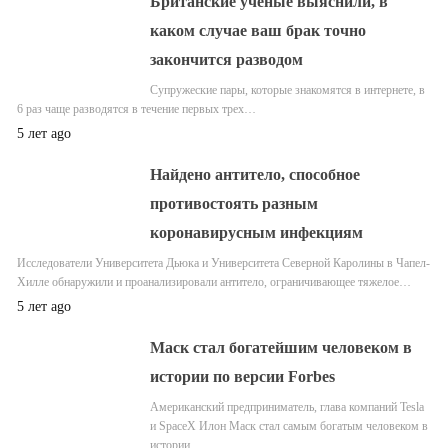
Британские ученые выяснили, в
каком случае ваш брак точно
закончится разводом
Супружеские пары, которые знакомятся в интернете, в
6 раз чаще разводятся в течение первых трех…
5 лет ago
Найдено антитело, способное
противостоять разным
коронавирусным инфекциям
Исследователи Университета Дьюка и Университета Северной Каролины в Чапел-
Хилле обнаружили и проанализировали антитело, ограничивающее тяжелое…
5 лет ago
Маск стал богатейшим человеком в
истории по версии Forbes
Американский предприниматель, глава компаний Tesla
и SpaceX Илон Маск стал самым богатым человеком в
истории…