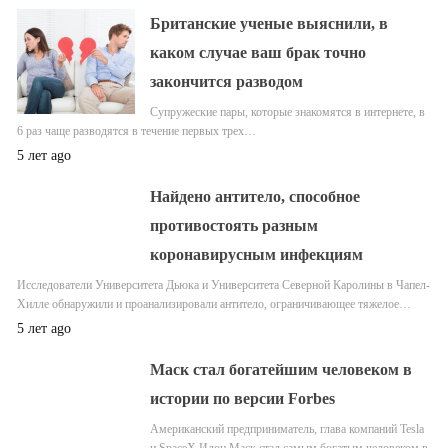
Британские ученые выяснили, в
каком случае ваш брак точно
закончится разводом
Супружеские пары, которые знакомятся в интернете, в
6 раз чаще разводятся в течение первых трех…
5 лет ago
Найдено антитело, способное
противостоять разным
коронавирусным инфекциям
Исследователи Университета Дьюка и Университета Северной Каролины в Чапел-
Хилле обнаружили и проанализировали антитело, ограничивающее тяжелое…
5 лет ago
Маск стал богатейшим человеком в
истории по версии Forbes
Американский предприниматель, глава компаний Tesla
и SpaceX Илон Маск стал самым богатым человеком в