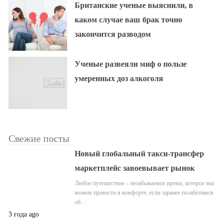
Британские ученые выяснили, в
каком случае ваш брак точно
закончится разводом
Ученые развеяли миф о пользе
умеренных доз алкоголя
Свежие посты
Новый глобальный такси-трансфер
маркетплейс завоевывает рынок
Любое путешествие – незабываемое время, которое мы
можем провести в комфорте, если заранее позаботимся
об…
3 года ago