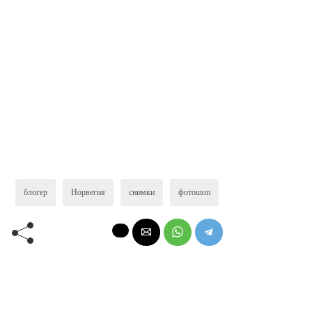
блогер
Норвегия
снимки
фотошоп