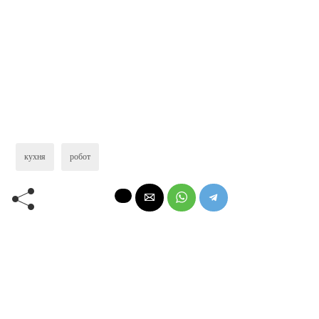
кухня
робот