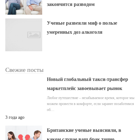
закончится разводом
Ученые развеяли миф о пользе
умеренных доз алкоголя
Свежие посты
Новый глобальный такси-трансфер
маркетплейс завоевывает рынок
Любое путешествие – незабываемое время, которое мы
можем провести в комфорте, если заранее позаботимся
об…
3 года ago
Британские ученые выяснили, в
каком случае ваш брак точно