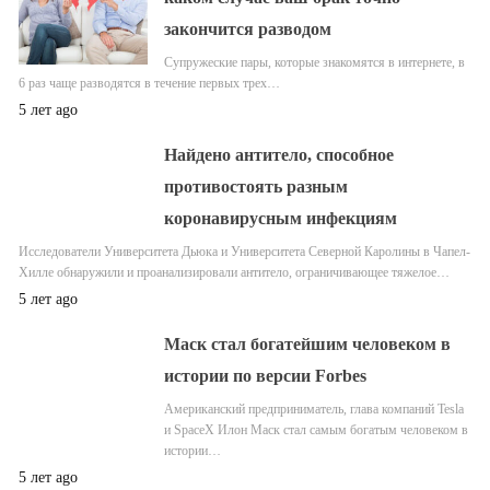
закончится разводом
Супружеские пары, которые знакомятся в интернете, в
6 раз чаще разводятся в течение первых трех…
5 лет ago
Найдено антитело, способное
противостоять разным
коронавирусным инфекциям
Исследователи Университета Дьюка и Университета Северной Каролины в Чапел-
Хилле обнаружили и проанализировали антитело, ограничивающее тяжелое…
5 лет ago
Маск стал богатейшим человеком в
истории по версии Forbes
Американский предприниматель, глава компаний Tesla
и SpaceX Илон Маск стал самым богатым человеком в
истории…
5 лет ago