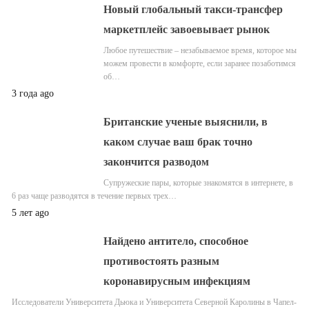
Новый глобальный такси-трансфер
маркетплейс завоевывает рынок
Любое путешествие – незабываемое время, которое мы
можем провести в комфорте, если заранее позаботимся
об…
3 года ago
Британские ученые выяснили, в
каком случае ваш брак точно
закончится разводом
Супружеские пары, которые знакомятся в интернете, в
6 раз чаще разводятся в течение первых трех…
5 лет ago
Найдено антитело, способное
противостоять разным
коронавирусным инфекциям
Исследователи Университета Дьюка и Университета Северной Каролины в Чапел-