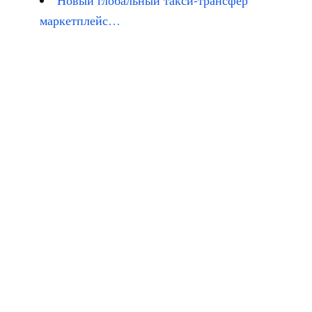
Новый глобальный такси-трансфер
маркетплейс…