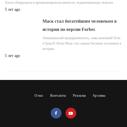
Хилле обнаружили и проанализировали антитело, ограничивающее тяжелое…
5 лет ago
Маск стал богатейшим человеком в
истории по версии Forbes
Американский предприниматель, глава компаний Tesla
и SpaceX Илон Маск стал самым богатым человеком в
истории…
5 лет ago
О нас
Контакты
Реклама
Архивы