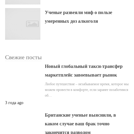
Ученые развеяли миф о пользе
умеренных доз алкоголя
Свежие посты
Новый глобальный такси-трансфер
маркетплейс завоевывает рынок
Любое путешествие – незабываемое время, которое мы
можем провести в комфорте, если заранее позаботимся
об…
3 года ago
Британские ученые выяснили, в
каком случае ваш брак точно
закончится разводом