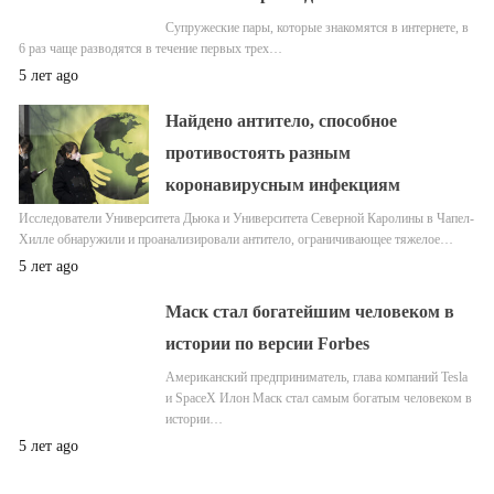
Супружеские пары, которые знакомятся в интернете, в
6 раз чаще разводятся в течение первых трех…
5 лет ago
Найдено антитело, способное
противостоять разным
коронавирусным инфекциям
Исследователи Университета Дьюка и Университета Северной Каролины в Чапел-
Хилле обнаружили и проанализировали антитело, ограничивающее тяжелое…
5 лет ago
Маск стал богатейшим человеком в
истории по версии Forbes
Американский предприниматель, глава компаний Tesla
и SpaceX Илон Маск стал самым богатым человеком в
истории…
5 лет ago