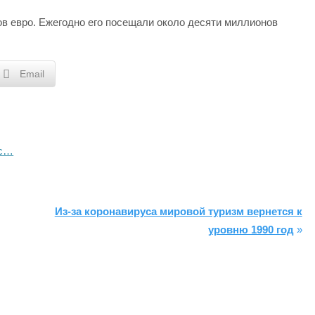
ов евро. Ежегодно его посещали около десяти миллионов
Email
йс…
Из-за коронавируса мировой туризм вернется к
уровню 1990 год
»