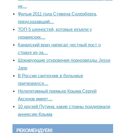
не…
Фильм 2011 года Стивена Содерберга,
предсказавший…
ТОП-5 ценностей, которые изъяли у
украинских…
Канадский врач написал честный пост о
страхе из-за…
Шокирующие откровения порнозвезды Jesse
Jane
В России сантехник в больнице
притворялся…
Нелегитимный премьер Крыма Сергей
Аксенов имеет…
10 друзей Путина: какие страны поддержали
аннексию Крыма
РЕКОМЕНДУЕМ: