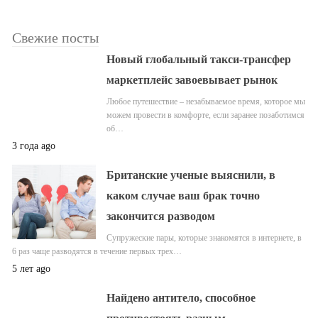
Свежие посты
Новый глобальный такси-трансфер
маркетплейс завоевывает рынок
Любое путешествие – незабываемое время, которое мы
можем провести в комфорте, если заранее позаботимся
об…
3 года ago
Британские ученые выяснили, в
каком случае ваш брак точно
закончится разводом
Супружеские пары, которые знакомятся в интернете, в
6 раз чаще разводятся в течение первых трех…
5 лет ago
Найдено антитело, способное