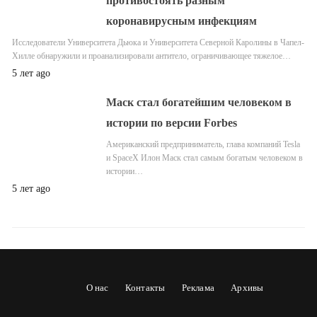
противостоять разным
коронавирусным инфекциям
Исследователи Университета Дьюка и Университета Северной Каролины в Чапел-
Хилле обнаружили и проанализировали антитело, ограничивающее тяжелое…
5 лет ago
Маск стал богатейшим человеком в
истории по версии Forbes
Американский предприниматель, глава компаний Tesla
и SpaceX Илон Маск стал самым богатым человеком в
истории…
5 лет ago
О нас
Контакты
Реклама
Архивы