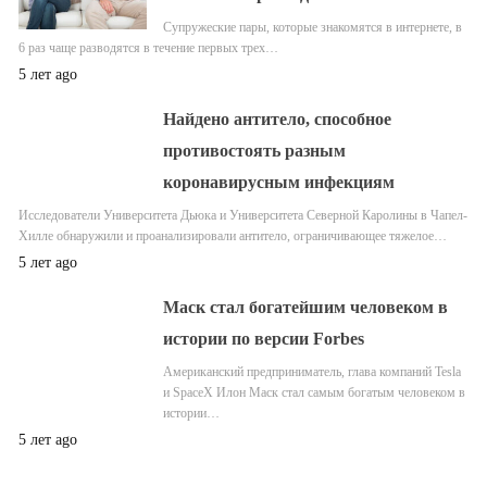
Супружеские пары, которые знакомятся в интернете, в
6 раз чаще разводятся в течение первых трех…
5 лет ago
Найдено антитело, способное
противостоять разным
коронавирусным инфекциям
Исследователи Университета Дьюка и Университета Северной Каролины в Чапел-
Хилле обнаружили и проанализировали антитело, ограничивающее тяжелое…
5 лет ago
Маск стал богатейшим человеком в
истории по версии Forbes
Американский предприниматель, глава компаний Tesla
и SpaceX Илон Маск стал самым богатым человеком в
истории…
5 лет ago