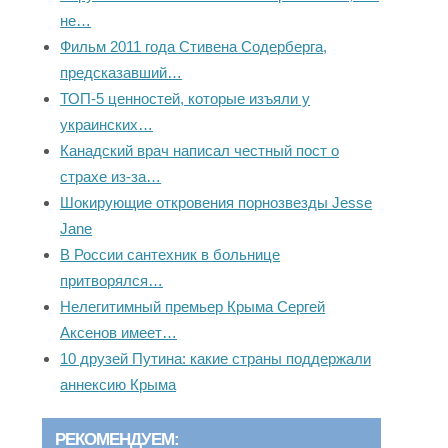
не…
Фильм 2011 года Стивена Содерберга,
предсказавший…
ТОП-5 ценностей, которые изъяли у
украинских…
Канадский врач написал честный пост о
страхе из-за…
Шокирующие откровения порнозвезды Jesse
Jane
В России сантехник в больнице
притворялся…
Нелегитимный премьер Крыма Сергей
Аксенов имеет…
10 друзей Путина: какие страны поддержали
аннексию Крыма
РЕКОМЕНДУЕМ: