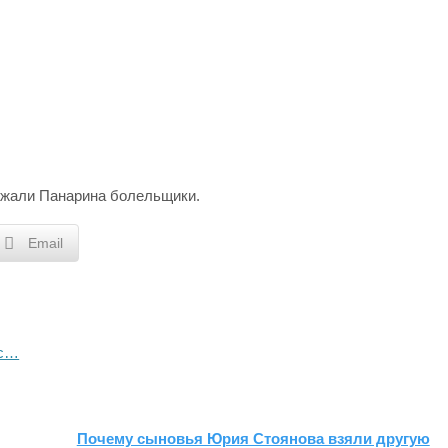
ржали Панарина болельщики.
Email
йс…
Почему сыновья Юрия Стоянова взяли другую