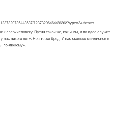
b.1237320736448687/1237320646448696/?type=3&theater
к к сверхчеловеку. Путин такой же, как и мы, и по идее служит
нас никого нет». Но это же бред. У нас сколько миллионов в
ть, по-любому».