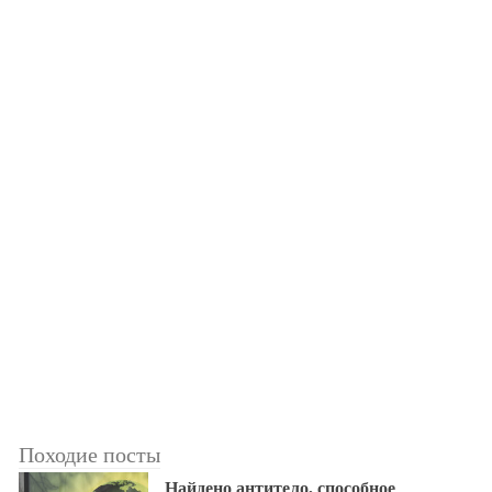
Походие посты
Найдено антитело, способное