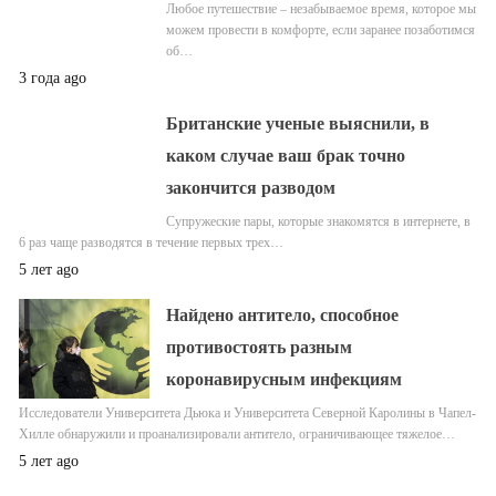
Любое путешествие – незабываемое время, которое мы
можем провести в комфорте, если заранее позаботимся
об…
3 года ago
Британские ученые выяснили, в
каком случае ваш брак точно
закончится разводом
Супружеские пары, которые знакомятся в интернете, в
6 раз чаще разводятся в течение первых трех…
5 лет ago
Найдено антитело, способное
противостоять разным
коронавирусным инфекциям
Исследователи Университета Дьюка и Университета Северной Каролины в Чапел-
Хилле обнаружили и проанализировали антитело, ограничивающее тяжелое…
5 лет ago