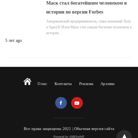
Маск стал богатейшим человеком в
истории по версии Forbes
Американский предприниматель, глава компаний Tesla
и SpaceX Илон Маск стал самым богатым человеком в
истории…
5 лет ago
О нас
Контакты
Реклама
Архивы
Все права защищены 2021 |
Обычная версия сайта
Powered by AMPforWP