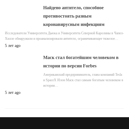
Найдено антитело, способное
противостоять разным
коронавирусным инфекциям
Исследователи Университета Дьюка и Университета Северной Каролины в Чапел-
Хилле обнаружили и проанализировали антитело, ограничивающее тяжелое…
5 лет ago
Маск стал богатейшим человеком в
истории по версии Forbes
Американский предприниматель, глава компаний Tesla
и SpaceX Илон Маск стал самым богатым человеком в
истории…
5 лет ago