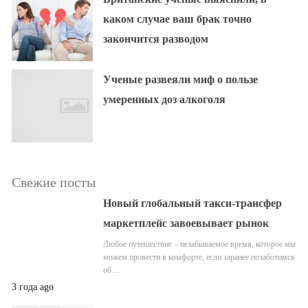
каком случае ваш брак точно
закончится разводом
Ученые развеяли миф о пользе
умеренных доз алкоголя
Свежие посты
Новый глобальный такси-трансфер
маркетплейс завоевывает рынок
Любое путешествие – незабываемое время, которое мы
можем провести в комфорте, если заранее позаботимся
об…
3 года ago