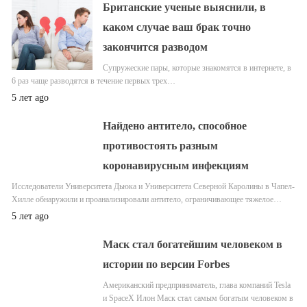
Британские ученые выяснили, в
каком случае ваш брак точно
закончится разводом
Супружеские пары, которые знакомятся в интернете, в
6 раз чаще разводятся в течение первых трех…
5 лет ago
Найдено антитело, способное
противостоять разным
коронавирусным инфекциям
Исследователи Университета Дьюка и Университета Северной Каролины в Чапел-
Хилле обнаружили и проанализировали антитело, ограничивающее тяжелое…
5 лет ago
Маск стал богатейшим человеком в
истории по версии Forbes
Американский предприниматель, глава компаний Tesla
и SpaceX Илон Маск стал самым богатым человеком в