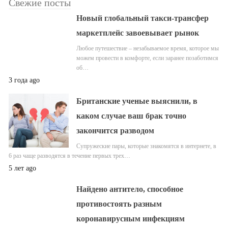
Свежие посты
Новый глобальный такси-трансфер
маркетплейс завоевывает рынок
Любое путешествие – незабываемое время, которое мы
можем провести в комфорте, если заранее позаботимся
об…
3 года ago
Британские ученые выяснили, в
каком случае ваш брак точно
закончится разводом
Супружеские пары, которые знакомятся в интернете, в
6 раз чаще разводятся в течение первых трех…
5 лет ago
Найдено антитело, способное
противостоять разным
коронавирусным инфекциям