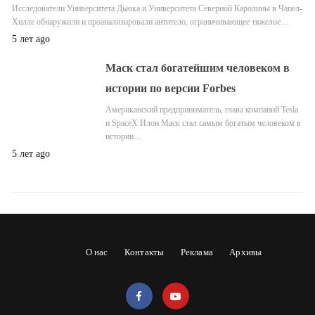
Исследователи Университета Дьюка и Университета Северной Каролины в Чапел-
Хилле обнаружили и проанализировали антитело, ограничивающее тяжелое…
5 лет ago
Маск стал богатейшим человеком в
истории по версии Forbes
Американский предприниматель, глава компаний Tesla
и SpaceX Илон Маск стал самым богатым человеком в
истории…
5 лет ago
О нас
Контакты
Реклама
Архивы