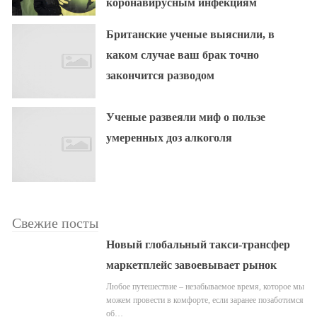
коронавирусным инфекциям
Британские ученые выяснили, в
каком случае ваш брак точно
закончится разводом
Ученые развеяли миф о пользе
умеренных доз алкоголя
Свежие посты
Новый глобальный такси-трансфер
маркетплейс завоевывает рынок
Любое путешествие – незабываемое время, которое мы
можем провести в комфорте, если заранее позаботимся
об…