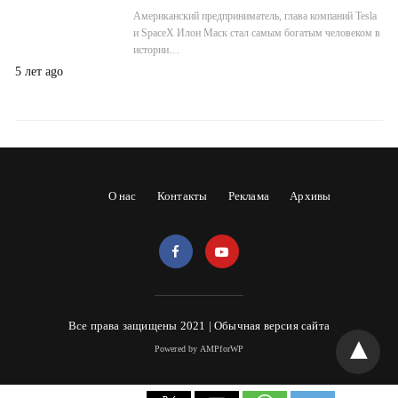
Американский предприниматель, глава компаний Tesla
и SpaceX Илон Маск стал самым богатым человеком в
истории…
5 лет ago
О нас
Контакты
Реклама
Архивы
Все права защищены 2021 |
Обычная версия сайта
Powered by AMPforWP