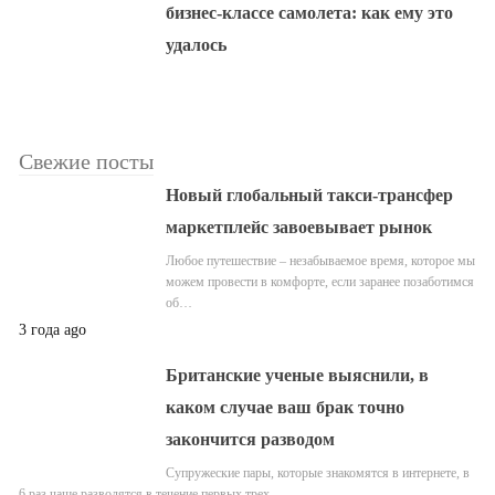
бизнес-классе самолета: как ему это
удалось
Свежие посты
Новый глобальный такси-трансфер
маркетплейс завоевывает рынок
Любое путешествие – незабываемое время, которое мы
можем провести в комфорте, если заранее позаботимся
об…
3 года ago
Британские ученые выяснили, в
каком случае ваш брак точно
закончится разводом
Супружеские пары, которые знакомятся в интернете, в
6 раз чаще разводятся в течение первых трех…