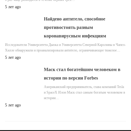
5 лет ago
Найдено антитело, способное
противостоять разным
коронавирусным инфекциям
Исследователи Университета Дьюка и Университета Северной Каролины в Чапел-
Хилле обнаружили и проанализировали антитело, ограничивающее тяжелое…
5 лет ago
Маск стал богатейшим человеком в
истории по версии Forbes
Американский предприниматель, глава компаний Tesla
и SpaceX Илон Маск стал самым богатым человеком в
истории…
5 лет ago