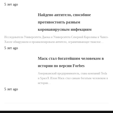
5 лет ago
Найдено антитело, способное
противостоять разным
коронавирусным инфекциям
Исследователи Университета Дьюка и Университета Северной Каролины в Чапел-
Хилле обнаружили и проанализировали антитело, ограничивающее тяжелое…
5 лет ago
Маск стал богатейшим человеком в
истории по версии Forbes
Американский предприниматель, глава компаний Tesla
и SpaceX Илон Маск стал самым богатым человеком в
истории…
5 лет ago