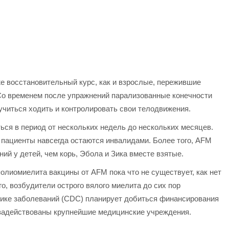
же восстановительный курс, как и взрослые, пережившие
 Со временем после упражнений парализованные конечности
учиться ходить и контролировать свои телодвижения.
ься в период от нескольких недель до нескольких месяцев.
пациенты навсегда остаются инвалидами. Более того, AFM
й у детей, чем корь, Эбола и Зика вместе взятые.
полиомиелита вакцины от AFM пока что не существует, как нет
о, возбудители острого вялого миелита до сих пор
тике заболеваний (CDC) планирует добиться финансирования
ут задействованы крупнейшие медицинские учреждения.