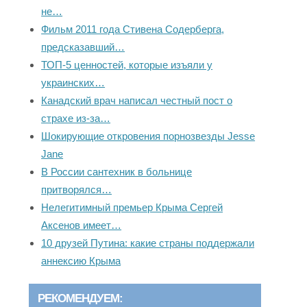
не…
Фильм 2011 года Стивена Содерберга,
предсказавший…
ТОП-5 ценностей, которые изъяли у
украинских…
Канадский врач написал честный пост о
страхе из-за…
Шокирующие откровения порнозвезды Jesse
Jane
В России сантехник в больнице
притворялся…
Нелегитимный премьер Крыма Сергей
Аксенов имеет…
10 друзей Путина: какие страны поддержали
аннексию Крыма
РЕКОМЕНДУЕМ: