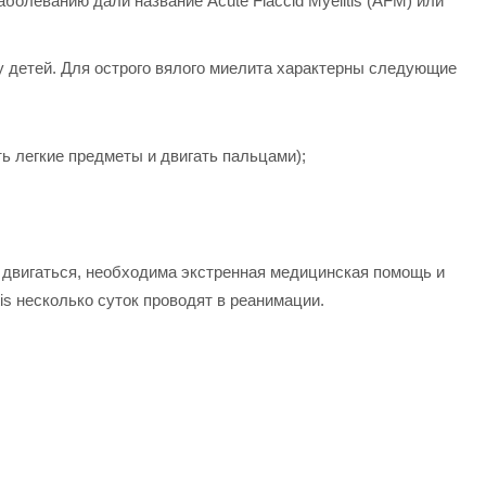
олеванию дали название Acute Flaccid Myelitis (AFM) или
 детей. Для острого вялого миелита характерны следующие
ть легкие предметы и двигать пальцами);
т двигаться, необходима экстренная медицинская помощь и
is несколько суток проводят в реанимации.