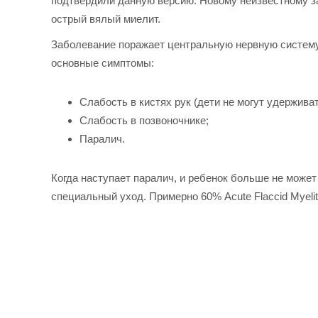
подтвердили данную версию. Новому неизвестному заб
острый вялый миелит.
Заболевание поражает центральную нервную систему
основные симптомы:
Слабость в кистях рук (дети не могут удержива
Слабость в позвоночнике;
Паралич.
Когда наступает паралич, и ребенок больше не може
специальный уход. Примерно 60% Acute Flaccid Myelit