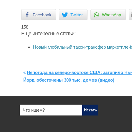
Facebook
Twitter
WhatsApp
158
Еще интересные статьи:
Новый глобальный такси-трансфер маркетпле
«
Непогода на северо-востоке США: затопило Нь
Йорк, обесточены 300 тыс. домов (видео)