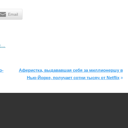
Email
йс…
ю-
Аферистка, выдававшая себя за миллионершу в
Нью-Йорке, получает сотни тысяч от Netflix
»