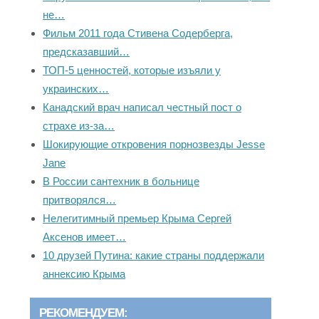
не…
Фильм 2011 года Стивена Содерберга,
предсказавший…
ТОП-5 ценностей, которые изъяли у
украинских…
Канадский врач написал честный пост о
страхе из-за…
Шокирующие откровения порнозвезды Jesse
Jane
В России сантехник в больнице
притворялся…
Нелегитимный премьер Крыма Сергей
Аксенов имеет…
10 друзей Путина: какие страны поддержали
аннексию Крыма
РЕКОМЕНДУЕМ: