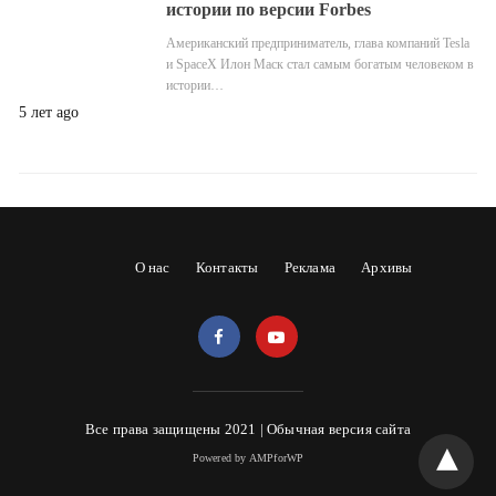
истории по версии Forbes
Американский предприниматель, глава компаний Tesla
и SpaceX Илон Маск стал самым богатым человеком в
истории…
5 лет ago
О нас
Контакты
Реклама
Архивы
Все права защищены 2021 |
Обычная версия сайта
Powered by AMPforWP