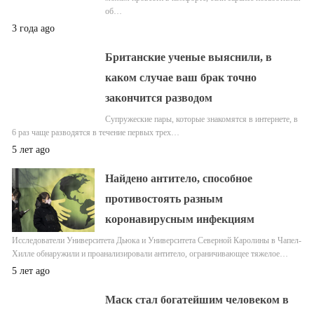
об…
3 года ago
Британские ученые выяснили, в
каком случае ваш брак точно
закончится разводом
Супружеские пары, которые знакомятся в интернете, в
6 раз чаще разводятся в течение первых трех…
5 лет ago
Найдено антитело, способное
противостоять разным
коронавирусным инфекциям
Исследователи Университета Дьюка и Университета Северной Каролины в Чапел-
Хилле обнаружили и проанализировали антитело, ограничивающее тяжелое…
5 лет ago
Маск стал богатейшим человеком в