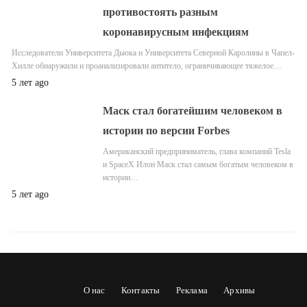
противостоять разным
коронавирусным инфекциям
Исследователи Университета Дьюка и Университета Северной Каролины в Чапел-
Хилле обнаружили и проанализировали антитело, ограничивающее тяжелое…
5 лет ago
Маск стал богатейшим человеком в
истории по версии Forbes
Американский предприниматель, глава компаний Tesla
и SpaceX Илон Маск стал самым богатым человеком в
истории…
5 лет ago
О нас
Контакты
Реклама
Архивы