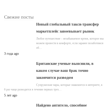
Свежие посты
Новый глобальный такси-трансфер
маркетплейс завоевывает рынок
Любое путешествие – незабываемое время, которое мы
можем провести в комфорте, если заранее позаботимся
об…
3 года ago
Британские ученые выяснили, в
каком случае ваш брак точно
закончится разводом
Супружеские пары, которые знакомятся в интернете, в
6 раз чаще разводятся в течение первых трех…
5 лет ago
Найдено антитело, способное