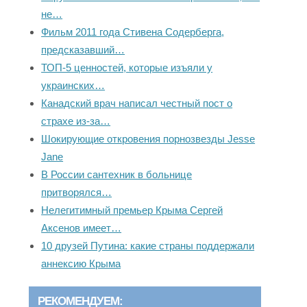
не…
Фильм 2011 года Стивена Содерберга,
предсказавший…
ТОП-5 ценностей, которые изъяли у
украинских…
Канадский врач написал честный пост о
страхе из-за…
Шокирующие откровения порнозвезды Jesse
Jane
В России сантехник в больнице
притворялся…
Нелегитимный премьер Крыма Сергей
Аксенов имеет…
10 друзей Путина: какие страны поддержали
аннексию Крыма
РЕКОМЕНДУЕМ: