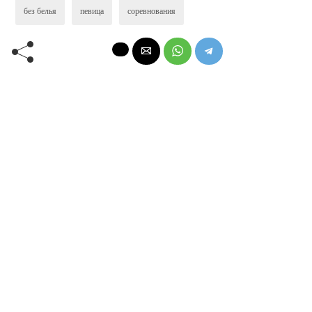
без белья
певица
соревнования