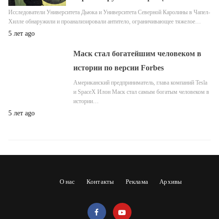
Исследователи Университета Дьюка и Университета Северной Каролины в Чапел-
Хилле обнаружили и проанализировали антитело, ограничивающее тяжелое…
5 лет ago
Маск стал богатейшим человеком в
истории по версии Forbes
Американский предприниматель, глава компаний Tesla
и SpaceX Илон Маск стал самым богатым человеком в
истории…
5 лет ago
О нас
Контакты
Реклама
Архивы