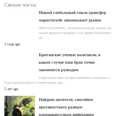
Свежие посты
Новый глобальный такси-трансфер
маркетплейс завоевывает рынок
Любое путешествие – незабываемое время, которое мы
можем провести в комфорте, если заранее позаботимся
об…
3 года ago
Британские ученые выяснили, в
каком случае ваш брак точно
закончится разводом
Супружеские пары, которые знакомятся в интернете, в
6 раз чаще разводятся в течение первых трех…
5 лет ago
Найдено антитело, способное
противостоять разным
коронавирусным инфекциям