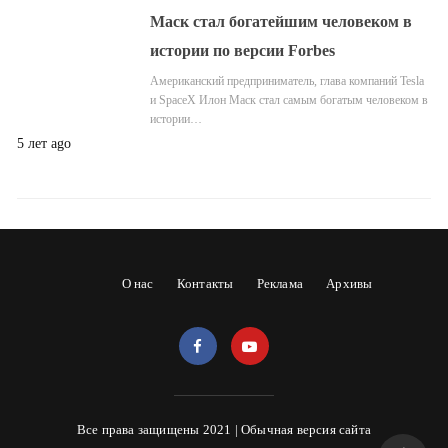
Маск стал богатейшим человеком в
истории по версии Forbes
Американский предприниматель, глава компаний Tesla
и SpaceX Илон Маск стал самым богатым человеком в
истории…
5 лет ago
О нас
Контакты
Реклама
Архивы
Все права защищены 2021 |
Обычная версия сайта