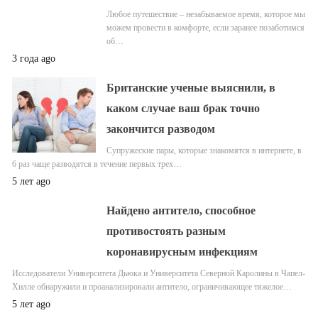
Любое путешествие – незабываемое время, которое мы
можем провести в комфорте, если заранее позаботимся
об…
3 года ago
Британские ученые выяснили, в
каком случае ваш брак точно
закончится разводом
Супружеские пары, которые знакомятся в интернете, в
6 раз чаще разводятся в течение первых трех…
5 лет ago
Найдено антитело, способное
противостоять разным
коронавирусным инфекциям
Исследователи Университета Дьюка и Университета Северной Каролины в Чапел-
Хилле обнаружили и проанализировали антитело, ограничивающее тяжелое…
5 лет ago