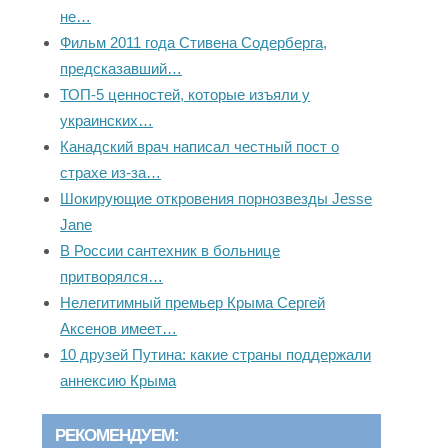
не…
Фильм 2011 года Стивена Содерберга,
предсказавший…
ТОП-5 ценностей, которые изъяли у
украинских…
Канадский врач написал честный пост о
страхе из-за…
Шокирующие откровения порнозвезды Jesse
Jane
В России сантехник в больнице
притворялся…
Нелегитимный премьер Крыма Сергей
Аксенов имеет…
10 друзей Путина: какие страны поддержали
аннексию Крыма
РЕКОМЕНДУЕМ: