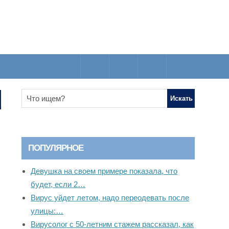
ПОПУЛЯРНОЕ
Девушка на своем примере показала, что
будет, если 2…
Вирус уйдет летом, надо переодевать после
улицы:…
Вирусолог с 50-летним стажем рассказал, как