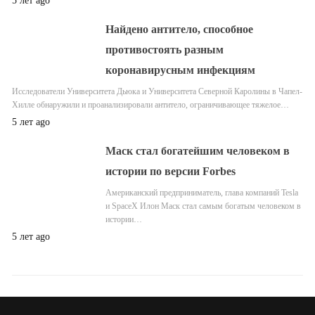
5 лет ago
Найдено антитело, способное
противостоять разным
коронавирусным инфекциям
Исследователи Университета Дьюка и Университета Северной Каролины в Чапел-
Хилле обнаружили и проанализировали антитело, ограничивающее тяжелое…
5 лет ago
Маск стал богатейшим человеком в
истории по версии Forbes
Американский предприниматель, глава компаний Tesla
и SpaceX Илон Маск стал самым богатым человеком в
истории…
5 лет ago