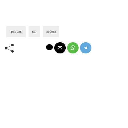
грызуны
кот
работа