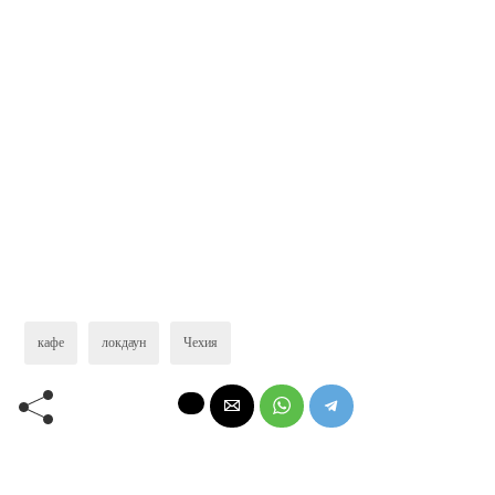
кафе
локдаун
Чехия