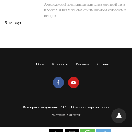
Американский предприниматель, глава компаний Tesla
и SpaceX Илон Маск стал самым богатым человеком в
истории…
5 лет ago
О нас
Контакты
Реклама
Архивы
Все права защищены 2021 |
Обычная версия сайта
Powered by AMPforWP