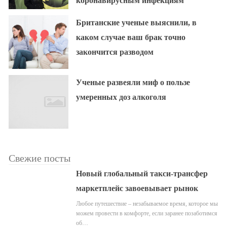
коронавирусным инфекциям
Британские ученые выяснили, в
каком случае ваш брак точно
закончится разводом
Ученые развеяли миф о пользе
умеренных доз алкоголя
Свежие посты
Новый глобальный такси-трансфер
маркетплейс завоевывает рынок
Любое путешествие – незабываемое время, которое мы
можем провести в комфорте, если заранее позаботимся
об…