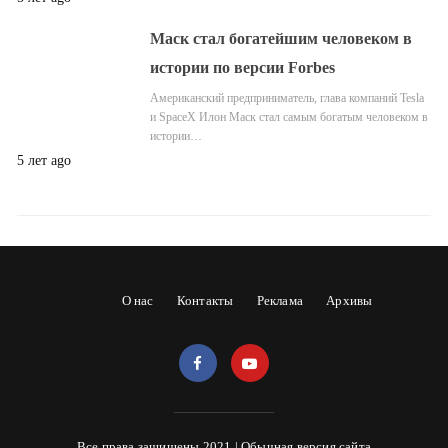
Маск стал богатейшим человеком в
истории по версии Forbes
Американский предприниматель, глава компаний Tesla
и SpaceX Илон Маск стал самым богатым человеком в
истории…
5 лет ago
О нас
Контакты
Реклама
Архивы
Все права защищены 2021 |
Обычная версия сайта