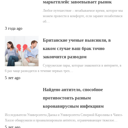
маркетплейс завоевывает рынок
Любое путешествие – незабываемое время, которое мы
можем провести в комфорте, если заранее позаботимся
об…
3 года ago
Британские ученые выяснили, в
каком случае ваш брак точно
закончится разводом
Супружеские пары, которые знакомятся в интернете, в
6 раз чаще разводятся в течение первых трех…
5 лет ago
Найдено антитело, способное
противостоять разным
коронавирусным инфекциям
Исследователи Университета Дьюка и Университета Северной Каролины в Чапел-
Хилле обнаружили и проанализировали антитело, ограничивающее тяжелое…
5 лет ago