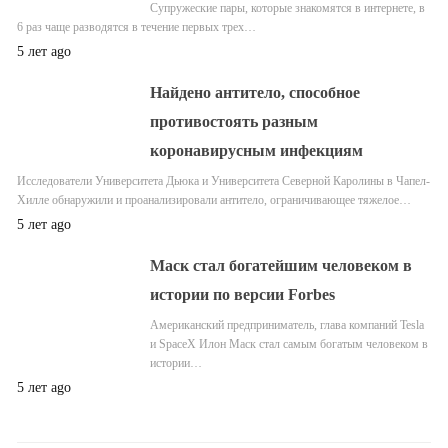
Супружеские пары, которые знакомятся в интернете, в
6 раз чаще разводятся в течение первых трех…
5 лет ago
Найдено антитело, способное
противостоять разным
коронавирусным инфекциям
Исследователи Университета Дьюка и Университета Северной Каролины в Чапел-
Хилле обнаружили и проанализировали антитело, ограничивающее тяжелое…
5 лет ago
Маск стал богатейшим человеком в
истории по версии Forbes
Американский предприниматель, глава компаний Tesla
и SpaceX Илон Маск стал самым богатым человеком в
истории…
5 лет ago