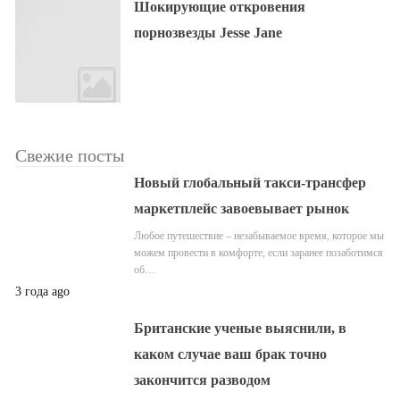
Шокирующие откровения
порнозвезды Jesse Jane
Свежие посты
Новый глобальный такси-трансфер
маркетплейс завоевывает рынок
Любое путешествие – незабываемое время, которое мы
можем провести в комфорте, если заранее позаботимся
об…
3 года ago
Британские ученые выяснили, в
каком случае ваш брак точно
закончится разводом