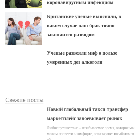
коронавирусным инфекциям
Британские ученые выяснили, в
каком случае ваш брак точно
закончится разводом
Ученые развеяли миф о пользе
умеренных доз алкоголя
Свежие посты
Новый глобальный такси-трансфер
маркетплейс завоевывает рынок
Любое путешествие – незабываемое время, которое мы
можем провести в комфорте, если заранее позаботимся
об…