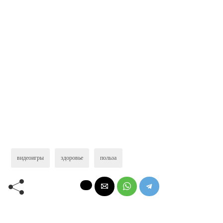
видеоигры
здоровье
польза