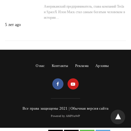
Американский предприниматель, глава компаний Tesla
и SpaceX Илон Маск стал самым богатым человеком в
истории…
5 лет ago
О нас
Контакты
Реклама
Архивы
Все права защищены 2021 |
Обычная версия сайта
Powered by AMPforWP