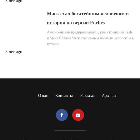
5 лет ago
Маск стал богатейшим человеком в
истории по версии Forbes
Американский предприниматель, глава компаний Tesla
и SpaceX Илон Маск стал самым богатым человеком в
истории…
5 лет ago
О нас
Контакты
Реклама
Архивы