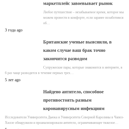
маркетплейс завоевывает рынок
Любое путешествие – незабываемое время, которое мы
можем провести в комфорте, если заранее позаботимся
об…
3 года ago
Британские ученые выяснили, в
каком случае ваш брак точно
закончится разводом
Супружеские пары, которые знакомятся в интернете, в
6 раз чаще разводятся в течение первых трех…
5 лет ago
Найдено антитело, способное
противостоять разным
коронавирусным инфекциям
Исследователи Университета Дьюка и Университета Северной Каролины в Чапел-
Хилле обнаружили и проанализировали антитело, ограничивающее тяжелое…