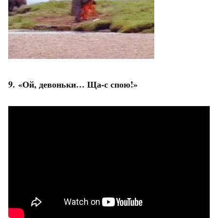
9. «Ой, девоньки… Ща-с спою!»