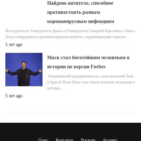
Найдено антитело, способное
противостоять разным
коронавирусным инфекциям
Исследователи Университета Дьюка и Университета Северной Каролины в Чапел-
Хилле обнаружили и проанализировали антитело, ограничивающее тяжелое…
5 лет ago
Маск стал богатейшим человеком в
истории по версии Forbes
Американский предприниматель, глава компаний Tesla
и SpaceX Илон Маск стал самым богатым человеком в
истории…
5 лет ago
О нас
Контакты
Реклама
Архивы