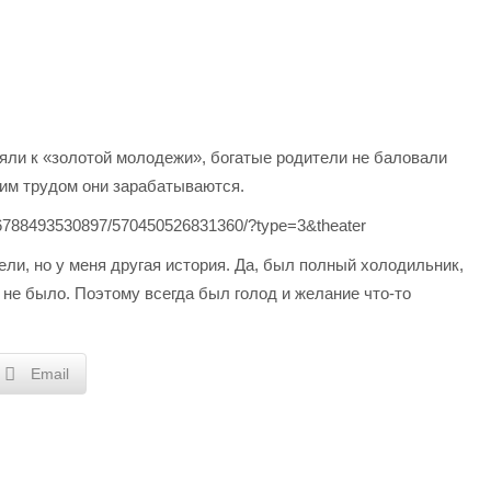
ляли к «золотой молодежи», богатые родители не баловали
ким трудом они зарабатываются.
536788493530897/570450526831360/?type=3&theater
ели, но у меня другая история. Да, был полный холодильник,
 не было. Поэтому всегда был голод и желание что-то
Email