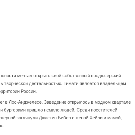
в юности мечтал открыть свой собственный продюсерский
шь творческой деятельностью. Тимати является владельцем
ерритории России.
ger в Лос-Анджелесе. Заведение открылось в модном квартале
и бургерами пришло немало людей. Среди посетителей
ргерной заглянули Джастин Бибер с женой Хейли и мамой,
ие.