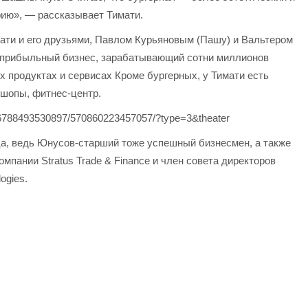
рию», — рассказывает Тимати.
мати и его друзьями, Павлом Курьяновым (Пашу) и Вальтером
й прибыльный бизнес, зарабатывающий сотни миллионов
их продуктах и сервисах Кроме бургерных, у Тимати есть
ршопы, фитнес-центр.
536788493530897/570860223457057/?type=3&theater
ца, ведь Юнусов-старший тоже успешный бизнесмен, а также
пании Stratus Trade & Finance и член совета директоров
ogies.