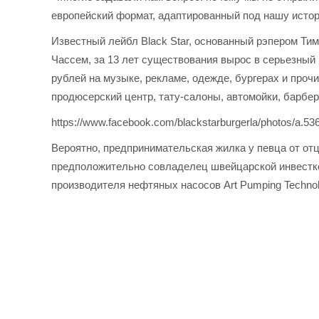
европейский формат, адаптированный под нашу исто
Известный лейбл Black Star, основанный рэпером Ти
Чассем, за 13 лет существования вырос в серьезны
рублей на музыке, рекламе, одежде, бургерах и проч
продюсерский центр, тату-салоны, автомойки, барбе
https://www.facebook.com/blackstarburgerla/photos/a.
Вероятно, предпринимательская жилка у певца от от
предположительно совладелец швейцарской инвестком
производителя нефтяных насосов Art Pumping Technol