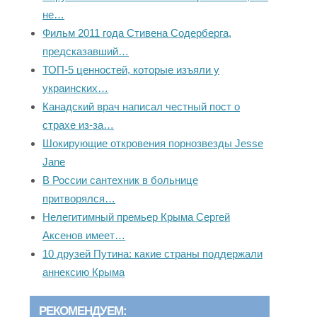
не…
Фильм 2011 года Стивена Содерберга,
предсказавший…
ТОП-5 ценностей, которые изъяли у
украинских…
Канадский врач написал честный пост о
страхе из-за…
Шокирующие откровения порнозвезды Jesse
Jane
В России сантехник в больнице
притворялся…
Нелегитимный премьер Крыма Сергей
Аксенов имеет…
10 друзей Путина: какие страны поддержали
аннексию Крыма
РЕКОМЕНДУЕМ: