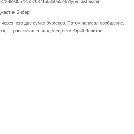
511872989355781/570371553505924/?type=3&theater
Джастин Бибер.
 через него две сумки бургеров. Потом написал сообщение,
ger», — рассказал совладелец сети Юрий Левитас.