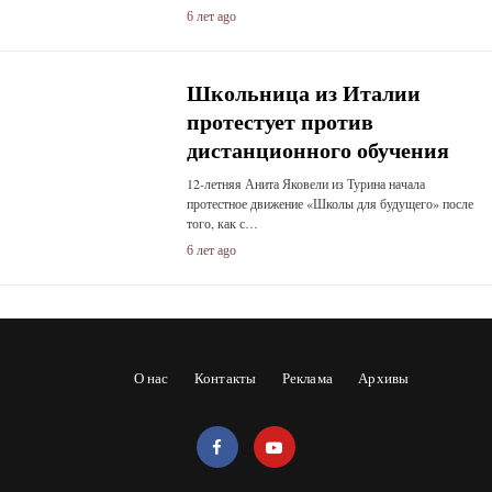
6 лет ago
Школьница из Италии
протестует против
дистанционного обучения
12-летняя Анита Яковели из Турина начала
протестное движение «Школы для будущего» после
того, как с…
6 лет ago
О нас
Контакты
Реклама
Архивы