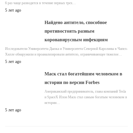
6 раз чаще разводятся в течение первых трех…
5 лет ago
Найдено антитело, способное
противостоять разным
коронавирусным инфекциям
Исследователи Университета Дьюка и Университета Северной Каролины в Чапел-
Хилле обнаружили и проанализировали антитело, ограничивающее тяжелое…
5 лет ago
Маск стал богатейшим человеком в
истории по версии Forbes
Американский предприниматель, глава компаний Tesla
и SpaceX Илон Маск стал самым богатым человеком в
истории…
5 лет ago