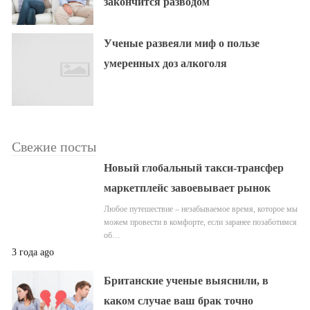
закончится разводом
Ученые развеяли миф о пользе
умеренных доз алкоголя
Свежие посты
Новый глобальный такси-трансфер
маркетплейс завоевывает рынок
Любое путешествие – незабываемое время, которое мы
можем провести в комфорте, если заранее позаботимся
об…
3 года ago
Британские ученые выяснили, в
каком случае ваш брак точно