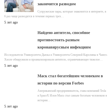
закончится разводом
Супружеские пары, которые знакомятся в интернете, в
6 раз чаще разводятся в течение первых трех…
5 лет ago
Найдено антитело, способное
противостоять разным
коронавирусным инфекциям
Исследователи Университета Дьюка и Университета Северной Каролины в Чапел-
Хилле обнаружили и проанализировали антитело, ограничивающее тяжелое…
5 лет ago
Маск стал богатейшим человеком в
истории по версии Forbes
Американский предприниматель, глава компаний Tesla
и SpaceX Илон Маск стал самым богатым человеком в
истории…
5 лет ago