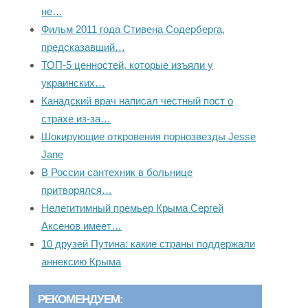
не…
Фильм 2011 года Стивена Содерберга,
предсказавший…
ТОП-5 ценностей, которые изъяли у
украинских…
Канадский врач написал честный пост о
страхе из-за…
Шокирующие откровения порнозвезды Jesse
Jane
В России сантехник в больнице
притворялся…
Нелегитимный премьер Крыма Сергей
Аксенов имеет…
10 друзей Путина: какие страны поддержали
аннексию Крыма
РЕКОМЕНДУЕМ: