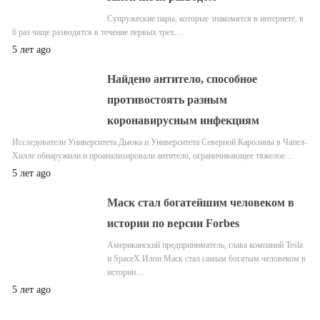
Супружеские пары, которые знакомятся в интернете, в
6 раз чаще разводятся в течение первых трех…
5 лет ago
Найдено антитело, способное
противостоять разным
коронавирусным инфекциям
Исследователи Университета Дьюка и Университета Северной Каролины в Чапел-
Хилле обнаружили и проанализировали антитело, ограничивающее тяжелое…
5 лет ago
Маск стал богатейшим человеком в
истории по версии Forbes
Американский предприниматель, глава компаний Tesla
и SpaceX Илон Маск стал самым богатым человеком в
истории…
5 лет ago