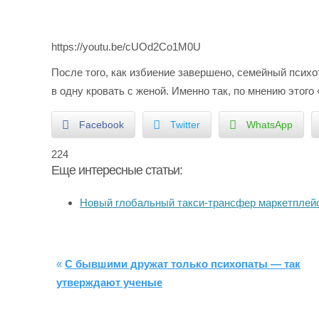
https://youtu.be/cUOd2Co1M0U
После того, как избиение завершено, семейный психо
в одну кровать с женой. Именно так, по мнению этог
Facebook
Twitter
WhatsApp
224
Еще интересные статьи:
Новый глобальный такси-трансфер маркетпле
«
C бывшими дружат только психопаты — так
утверждают ученые