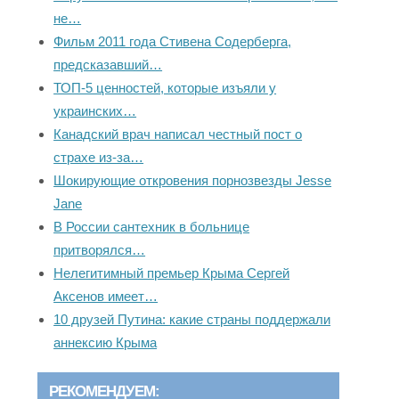
не…
Фильм 2011 года Стивена Содерберга,
предсказавший…
ТОП-5 ценностей, которые изъяли у
украинских…
Канадский врач написал честный пост о
страхе из-за…
Шокирующие откровения порнозвезды Jesse
Jane
В России сантехник в больнице
притворялся…
Нелегитимный премьер Крыма Сергей
Аксенов имеет…
10 друзей Путина: какие страны поддержали
аннексию Крыма
РЕКОМЕНДУЕМ: