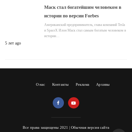
Маск стал богатейшим человеком в
истории по версии Forbes
Американский предприниматель, глава компаний Tesla
и SpaceX Илон Маск стал самым богатым человеком в
истории…
5 лет ago
О нас
Контакты
Реклама
Архивы
Все права защищены 2021 |
Обычная версия сайта