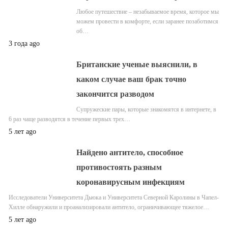
Любое путешествие – незабываемое время, которое мы
можем провести в комфорте, если заранее позаботимся
об…
3 года ago
Британские ученые выяснили, в
каком случае ваш брак точно
закончится разводом
Супружеские пары, которые знакомятся в интернете, в
6 раз чаще разводятся в течение первых трех…
5 лет ago
Найдено антитело, способное
противостоять разным
коронавирусным инфекциям
Исследователи Университета Дьюка и Университета Северной Каролины в Чапел-
Хилле обнаружили и проанализировали антитело, ограничивающее тяжелое…
5 лет ago