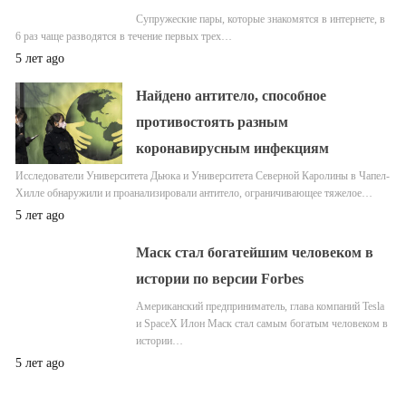
Супружеские пары, которые знакомятся в интернете, в
6 раз чаще разводятся в течение первых трех…
5 лет ago
Найдено антитело, способное
противостоять разным
коронавирусным инфекциям
Исследователи Университета Дьюка и Университета Северной Каролины в Чапел-
Хилле обнаружили и проанализировали антитело, ограничивающее тяжелое…
5 лет ago
Маск стал богатейшим человеком в
истории по версии Forbes
Американский предприниматель, глава компаний Tesla
и SpaceX Илон Маск стал самым богатым человеком в
истории…
5 лет ago