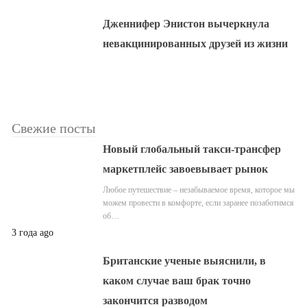
Дженнифер Энистон вычеркнула
невакцинированных друзей из жизни
Свежие посты
Новый глобальный такси-трансфер
маркетплейс завоевывает рынок
Любое путешествие – незабываемое время, которое мы
можем провести в комфорте, если заранее позаботимся
об…
3 года ago
Британские ученые выяснили, в
каком случае ваш брак точно
закончится разводом