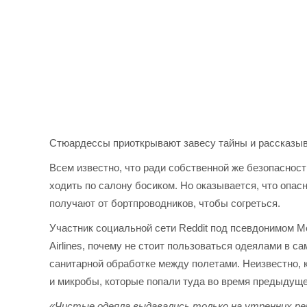
Стюардессы приоткрывают завесу тайны и рассказыв
Всем известно, что ради собственной же безопасности
ходить по салону босиком. Но оказывается, что опа
получают от бортпроводников, чтобы согреться.
Участник социальной сети Reddit под псевдонимом M
Airlines, почему не стоит пользоваться одеялами в с
санитарной обработке между полетами. Неизвестно, к
и микробы, которые попали туда во время предыдуще
«Чистые одеяла выдавались только на утренних рей