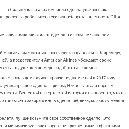
ки — в большинстве авиакомпаний одеяла упаковывают
бщил профсоюз работников текстильной промышленности США
ногие авиакомпании отдают одеяла в стирку не чаще чем
 многие авиакомпании попытались оправдаться. К примеру,
дней, а представители American Airlines убеждают своих
очки на подушках и по мере надобности – одеяла.
ала о вопиющем случае, произошедшем с ней в 2017 году.
 получила грязное одеяло. Причем, Николь летела первым
иятности. Вишенкой на торте этой истории оказалось то, что на
 этого кто-то заворачивал в одеяло ребенка, которому меняли
релета, лучше возьмите свое собственное одеяло. Это
ов и минимизирует риск заражения различными инфекциями.