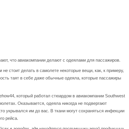
ают, что авиакомпании делают с одеялами для пассажиров.
 не стоит делать в самолете некоторые вещи, как, к примеру,
сность таят в себе даже обычные одеяла, которые пассажиры
ehow44, который работал стюардом в авиакомпании Southwest
амолетах. Оказывается, одеяла никогда не подвергают
то укрывался им до вас. В ткани могут сохраняться инфекции
го рейса.
сах в городах, где находятся поставщики этой продукции»,