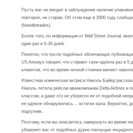
Пусть вас не вводит в заблуждение наличие упаков
повторно, не стирая. Об этом еще в 2000 году соо
(Needletrades).
Более того, по информации от Wall Street Journal, м
один раз в 5-30 дней.
Понятно, что после подобных обличающих публикаций
US Airways говорят, что стирают свои одеяла раз в 5 
клиентов, что во время ночной стоянки меняет навол
Известная комическая актриса Николь Байер рассказ
Николь летела рейсом авиакомпании Delta Airlines и
классом, и даже это не уберегло ее от подобной непр
ее одеяле обнаружились… остатки кала. Вероятно, до
подгузник.
Поэтому, если вы опасаетесь замерзнуть во время пе
убережет вас от подобных дурно пахнущих инцидент