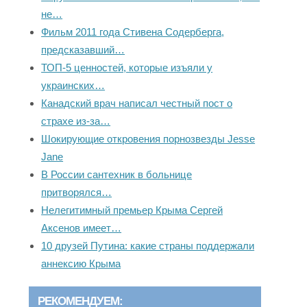
не…
Фильм 2011 года Стивена Содерберга,
предсказавший…
ТОП-5 ценностей, которые изъяли у
украинских…
Канадский врач написал честный пост о
страхе из-за…
Шокирующие откровения порнозвезды Jesse
Jane
В России сантехник в больнице
притворялся…
Нелегитимный премьер Крыма Сергей
Аксенов имеет…
10 друзей Путина: какие страны поддержали
аннексию Крыма
РЕКОМЕНДУЕМ: