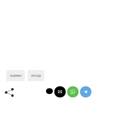
ледники
погода