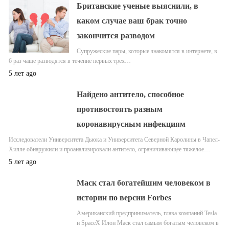
Британские ученые выяснили, в
каком случае ваш брак точно
закончится разводом
Супружеские пары, которые знакомятся в интернете, в
6 раз чаще разводятся в течение первых трех…
5 лет ago
Найдено антитело, способное
противостоять разным
коронавирусным инфекциям
Исследователи Университета Дьюка и Университета Северной Каролины в Чапел-
Хилле обнаружили и проанализировали антитело, ограничивающее тяжелое…
5 лет ago
Маск стал богатейшим человеком в
истории по версии Forbes
Американский предприниматель, глава компаний Tesla
и SpaceX Илон Маск стал самым богатым человеком в