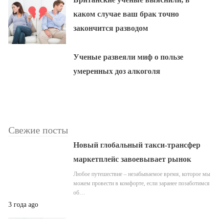
каком случае ваш брак точно
закончится разводом
Ученые развеяли миф о пользе
умеренных доз алкоголя
Свежие посты
Новый глобальный такси-трансфер
маркетплейс завоевывает рынок
Любое путешествие – незабываемое время, которое мы
можем провести в комфорте, если заранее позаботимся
об…
3 года ago