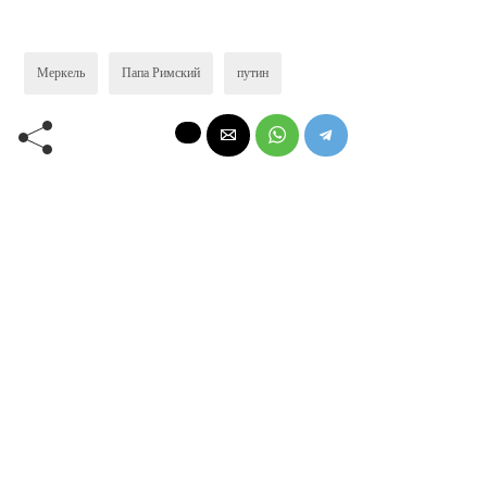
Меркель
Папа Римский
путин