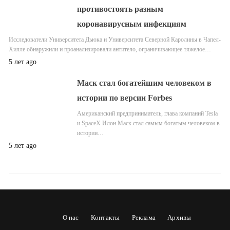
противостоять разным
коронавирусным инфекциям
Исследователи Университета Дьюка и Университета Северной Каролины в Чапел-
Хилле обнаружили и проанализировали антитело, ограничивающее тяжелое…
5 лет ago
Маск стал богатейшим человеком в
истории по версии Forbes
Американский предприниматель, глава компаний Tesla
и SpaceX Илон Маск стал самым богатым человеком в
истории…
5 лет ago
О нас
Контакты
Реклама
Архивы