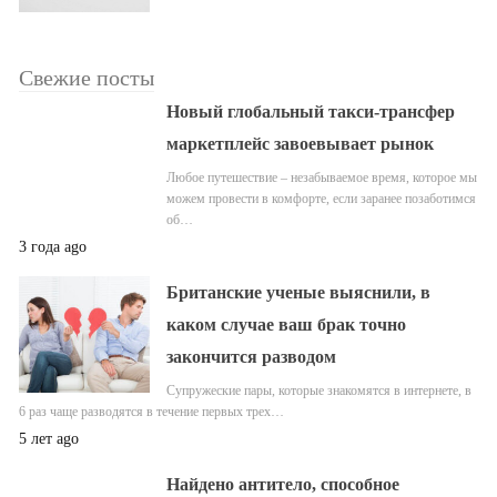
Свежие посты
Новый глобальный такси-трансфер
маркетплейс завоевывает рынок
Любое путешествие – незабываемое время, которое мы
можем провести в комфорте, если заранее позаботимся
об…
3 года ago
Британские ученые выяснили, в
каком случае ваш брак точно
закончится разводом
Супружеские пары, которые знакомятся в интернете, в
6 раз чаще разводятся в течение первых трех…
5 лет ago
Найдено антитело, способное