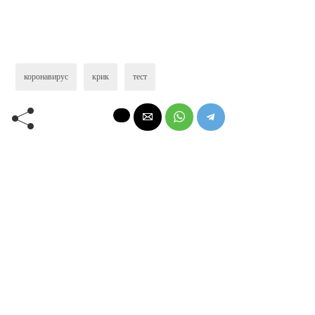
коронавирус
крик
тест