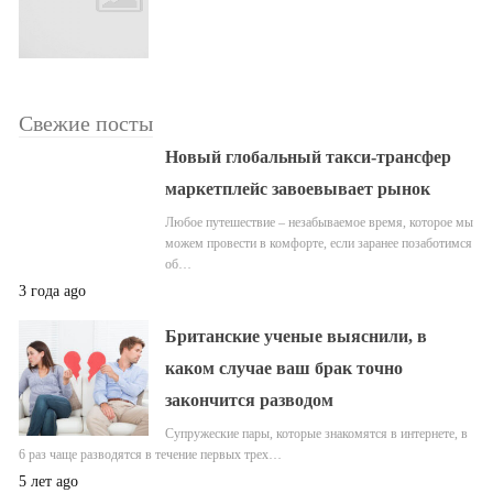
Свежие посты
Новый глобальный такси-трансфер
маркетплейс завоевывает рынок
Любое путешествие – незабываемое время, которое мы
можем провести в комфорте, если заранее позаботимся
об…
3 года ago
Британские ученые выяснили, в
каком случае ваш брак точно
закончится разводом
Супружеские пары, которые знакомятся в интернете, в
6 раз чаще разводятся в течение первых трех…
5 лет ago