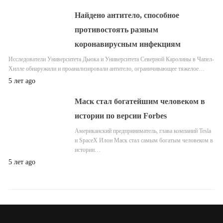
Найдено антитело, способное
противостоять разным
коронавирусным инфекциям
Исследователи Университета Дьюка и Университета Северной Каролины в Чапел-
Хилле обнаружили и проанализировали антитело, ограничивающее тяжелое…
5 лет ago
Маск стал богатейшим человеком в
истории по версии Forbes
Американский предприниматель, глава компаний Tesla
и SpaceX Илон Маск стал самым богатым человеком в
истории…
5 лет ago