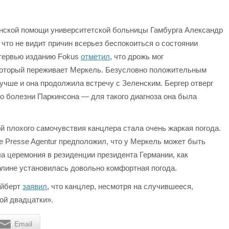
нской помощи университетской больницы Гамбурга Александр
, что не видит причин всерьез беспокоиться о состоянии
нтервью изданию Fokus
отметил
, что дрожь мог
 который переживает Меркель. Безусловно положительным
лучше и она продолжила встречу с Зеленским. Бергер отверг
о болезни Паркинсона — для такого диагноза она была
 плохого самочувствия канцлера стала очень жаркая погода.
e Presse Agentur предположил, что у Меркель может быть
а церемония в резиденции президента Германии, как
рлине установилась довольно комфортная погода.
айберт
заявил
, что канцлер, несмотря на случившееся,
ой двадцатки».
Email