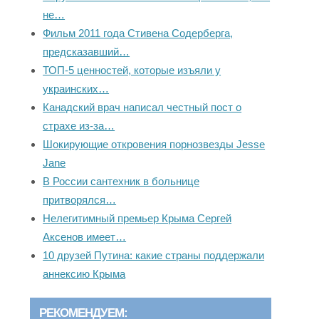
не…
Фильм 2011 года Стивена Содерберга,
предсказавший…
ТОП-5 ценностей, которые изъяли у
украинских…
Канадский врач написал честный пост о
страхе из-за…
Шокирующие откровения порнозвезды Jesse
Jane
В России сантехник в больнице
притворялся…
Нелегитимный премьер Крыма Сергей
Аксенов имеет…
10 друзей Путина: какие страны поддержали
аннексию Крыма
РЕКОМЕНДУЕМ: