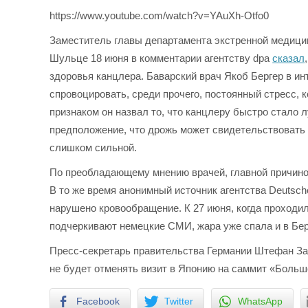
https://www.youtube.com/watch?v=YAuXh-Otfo0
Заместитель главы департамента экстренной медици
Шульце 18 июня в комментарии агентству dpa
сказал
здоровья канцлера. Баварский врач Якоб Бергер в и
спровоцировать, среди прочего, постоянный стресс,
признаком он назвал то, что канцлеру быстро стало 
предположение, что дрожь может свидетельствовать 
слишком сильной.
По преобладающему мнению врачей, главной причиной
В то же время анонимный источник агентства Deutsch
нарушено кровообращение. К 27 июня, когда проходил
подчеркивают немецкие СМИ, жара уже спала и в Бе
Пресс-секретарь правительства Германии Штефан З
не будет отменять визит в Японию на саммит «Больш
Facebook
Twitter
WhatsApp